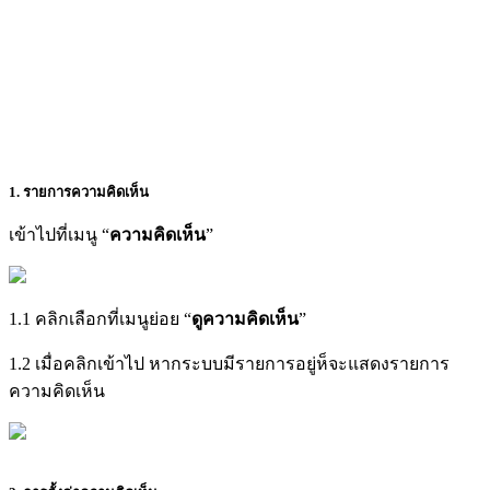
1. รายการความคิดเห็น
เข้าไปที่เมนู “
ความคิดเห็น
”
1.1 คลิกเลือกที่เมนูย่อย “
ดูความคิดเห็น
”
1.2
เมื่อคลิกเข้าไป หากระบบมีรายการอยู่ห็จะแสดงรายการ
ความคิดเห็น