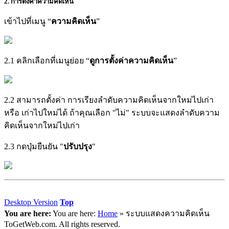
2. การตั้งค่าความคิดเห็น
เข้าไปที่เมนู “
ความคิดเห็น
”
2.1 คลิกเลือกที่เมนูย่อย “
ดูการตั้งค่าความคิดเห็น
”
2.2 สามารถตั้งค่า การเรียงลำดับความคิดเห็นจากใหม่ไปเก่า
หรือ เก่าไปใหม่ได้ ถ้าคุณเลือก "ไม่" ระบบจะแสดงลำดับความ
คิดเห็นจากใหม่ไปเก่า
2.3 กดปุ่มยืนยัน "
ปรับปรุง
"
Desktop Version
Top
You are here:
You are here:
Home
»
ระบบแสดงความคิดเห็น
ToGetWeb.com. All rights reserved.