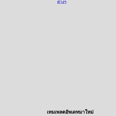
ต่างๆ
เทมเพลตอัพเดทมาใหม่