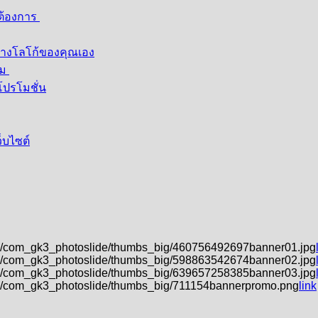
ต้องการ
้างโลโก้ของคุณเอง
รม
โปรโมชั่น
็บไซต์
s/com_gk3_photoslide/thumbs_big/460756492697banner01.jpg
s/com_gk3_photoslide/thumbs_big/598863542674banner02.jpg
s/com_gk3_photoslide/thumbs_big/639657258385banner03.jpg
s/com_gk3_photoslide/thumbs_big/711154bannerpromo.png
link