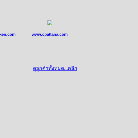
cken.com
www.cpattana.com
ดูลูกค้าทั้งหมด...คลิก