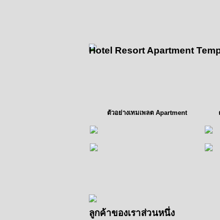
Hotel
Resort Apartment Temp
ตัวอย่างเทมเพลต Apartment
ลูกค้าของเราส่วนหนึ่ง