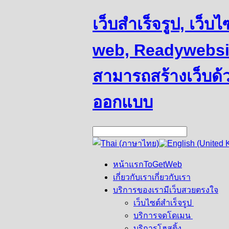
เว็บสำเร็จรูป, เว็
web, Readywebsit
สามารถสร้างเว็บด้
ออกแบบ
หน้าแรก
ToGetWeb
เกี่ยวกับเรา
เกี่ยวกับเรา
บริการของเรา
มีเว็บสวยตรงใจ
เว็บไซต์สำเร็จรูป
บริการจดโดเมน
บริการโฮสติ้ง