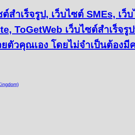
บไซต์สำเร็จรูป, เว็บไซต์ SMEs, เ
e, ToGetWeb เว็บไซต์สำเร็จรูป
วยตัวคุณเอง โดยไม่จำเป็นต้องมี