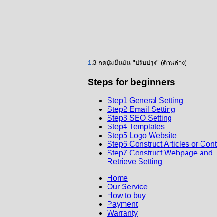
1
.3 กดปุ่มยืนยัน "ปรับปรุง" (ด้านล่าง)
Steps
for beginners
Step1 General Setting
Step2 Email Setting
Step3 SEO Setting
Step4 Templates
Step5 Logo Website
Step6 Construct Articles or Con
Step7 Construct Webpage and
Retrieve Setting
Home
Our Service
How to buy
Payment
Warranty