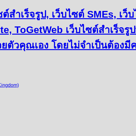
บไซต์สำเร็จรูป, เว็บไซต์ SMEs, เ
e, ToGetWeb เว็บไซต์สำเร็จรูป
วยตัวคุณเอง โดยไม่จำเป็นต้องมี