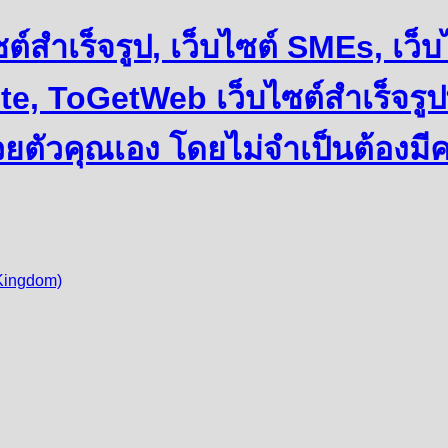
บไซต์สำเร็จรูป, เว็บไซต์ SMEs, เ
e, ToGetWeb เว็บไซต์สำเร็จรูป
วยตัวคุณเอง โดยไม่จำเป็นต้องมี