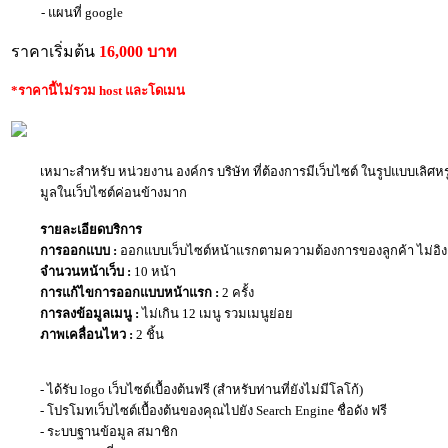
- แผนที่ google
ราคาเริ่มต้น
16,000 บาท
*ราคานี้ไม่รวม host และโดเมน
เหมาะสำหรับ หน่วยงาน องค์กร บริษัท ที่ต้องการมีเว็บไซต์ ในรูปแบบเลิศหร
มูลในเว็บไซต์ค่อนข้างมาก
รายละเอียดบริการ
การออกแบบ :
ออกแบบเว็บไซต์หน้าแรกตามความต้องการของลูกค้า ไม่อ
จำนวนหน้าเว็บ :
10 หน้า
การแก้ไขการออกแบบหน้าแรก :
2 ครั้ง
การลงข้อมูลเมนู :
ไม่เกิน 12 เมนู รวมเมนูย่อย
ภาพเคลื่อนไหว :
2 ชิ้น
- ได้รับ logo เว็บไซต์เบื้องต้นฟรี (สำหรับท่านที่ยังไม่มีโลโก้)
- โปรโมทเว็บไซต์เบื้องต้นของคุณไปยัง Search Engine ชื่อดัง ฟรี
- ระบบฐานข้อมูล สมาชิก