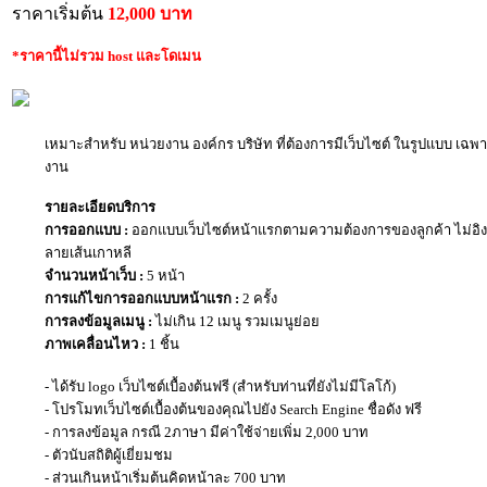
ราคาเริ่มต้น
12,000 บาท
*ราคานี้ไม่รวม host และโดเมน
เหมาะสำหรับ หน่วยงาน องค์กร บริษัท ที่ต้องการมีเว็บไซต์ ในรูปแบบ เฉพ
งาน
รายละเอียดบริการ
การออกแบบ :
ออกแบบเว็บไซต์หน้าแรกตามความต้องการของลูกค้า ไม่อิ
ลายเส้นเกาหลี
จำนวนหน้าเว็บ :
5 หน้า
การแก้ไขการออกแบบหน้าแรก :
2 ครั้ง
การลงข้อมูลเมนู :
ไม่เกิน 12 เมนู รวมเมนูย่อย
ภาพเคลื่อนไหว :
1 ชิ้น
- ได้รับ logo เว็บไซต์เบื้องต้นฟรี (สำหรับท่านที่ยังไม่มีโลโก้)
- โปรโมทเว็บไซต์เบื้องต้นของคุณไปยัง Search Engine ชื่อดัง ฟรี
- การลงข้อมูล กรณี 2ภาษา มีค่าใช้จ่ายเพิ่ม 2,000 บาท
- ตัวนับสถิติผู้เยี่ยมชม
- ส่วนเกินหน้าเริ่มต้นคิดหน้าละ 700 บาท