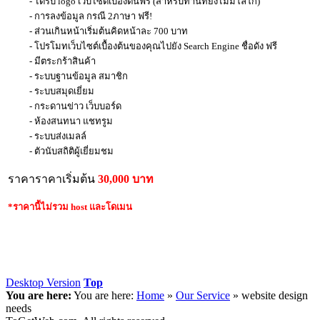
- ได้รับ logo เว็บไซต์เบื้องต้นฟรี (สำหรับท่านที่ยังไม่มีโลโก้)
- การลงข้อมูล กรณี 2ภาษา ฟรี!
- ส่วนเกินหน้าเริ่มต้นคิดหน้าละ 700 บาท
- โปรโมทเว็บไซต์เบื้องต้นของคุณไปยัง Search Engine ชื่อดัง ฟรี
- มีตระกร้าสินค้า
- ระบบฐานข้อมูล สมาชิก
- ระบบสมุดเยี่ยม
- กระดานข่าว เว็บบอร์ด
- ห้องสนทนา แชทรูม
- ระบบส่งเมลล์
- ตัวนับสถิติผู้เยี่ยมชม
ราคาราคาเริ่มต้น
30,000 บาท
*ราคานี้ไม่รวม host และโดเมน
Desktop Version
Top
You are here:
You are here:
Home
»
Our Service
»
website design
needs