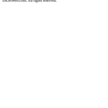
ToGetWeb.com. All rights reserved.