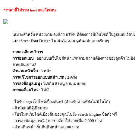
*ราคานี้ไม่รวม host และโดเมน
เหมาะสำหรับ หน่วยงาน องค์กร บริษัท ที่ต้องการมีเว็บไซต์ ในรูปแบบเรียบหรู
แบบ Street Font Design ไม่เน้นไอคอน ดูทันสมัยแบบเรียบๆ
รายละเอียดบริการ
การออกแบบ :
ออกแบบเว็บไซต์หน้าแรกตามความต้องการของลูกค้า ไม่อิ
ลายเส้นเกาหลี
จำนวนหน้าเว็บ :
5 หน้า
การแก้ไขการออกแบบหน้าแรก :
2 ครั้ง
การลงข้อมูลเมนู :
ไม่เกิน 8 เมนู รวมเมนูย่อย
ภาพเคลื่อนไหว :
ไม่มี
- ได้รับ logo เว็บไซต์เบื้องต้นฟรี (สำหรับท่านที่ยังไม่มีโลโก้)
- ตัวนับสถิติผู้เยี่ยมชม
- โปรโมทเว็บไซต์เบื้องต้นของคุณไปยัง Search Engine ชื่อดัง ฟรี
- การลงข้อมูล กรณี 2ภาษา มีค่าใช้จ่ายเพิ่ม 2,000 บาท
- ส่วนเกินหน้าเริ่มต้นคิดหน้าละ 700 บาท