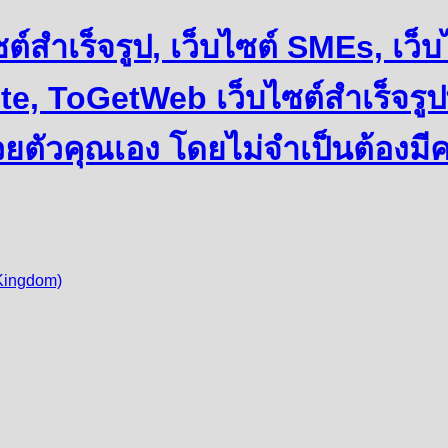
บไซต์สำเร็จรูป, เว็บไซต์ SMEs, เ
e, ToGetWeb เว็บไซต์สำเร็จรูป
วยตัวคุณเอง โดยไม่จำเป็นต้องมี