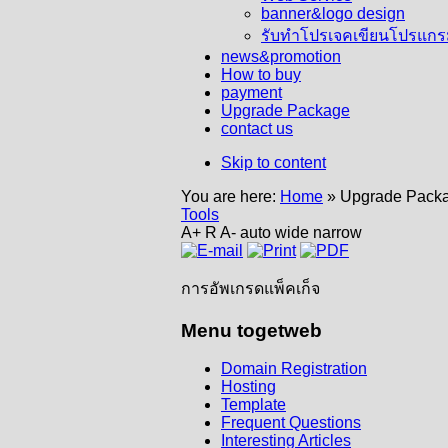
banner&logo design
รับทำโปรเจคเขียนโปรแก
news&promotion
How to buy
payment
Upgrade Package
contact us
Skip to content
You are here:
Home
»
Upgrade Pack
Tools
A+
R
A-
auto
wide
narrow
การอัพเกรดแพ็คเก็จ
Menu
togetweb
Domain Registration
Hosting
Template
Frequent Questions
Interesting Articles