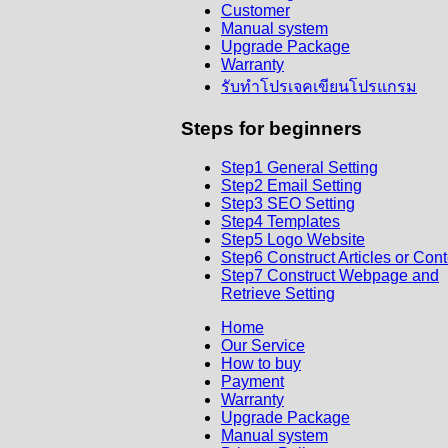
Customer
Manual system
Upgrade Package
Warranty
รับทำโปรเจคเขียนโปรแกรม
Steps
for beginners
Step1 General Setting
Step2 Email Setting
Step3 SEO Setting
Step4 Templates
Step5 Logo Website
Step6 Construct Articles or Con
Step7 Construct Webpage and
Retrieve Setting
Home
Our Service
How to buy
Payment
Warranty
Upgrade Package
Manual system